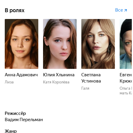
В ролях
Все
Анна Адамович
Юлия Хлынина
Светлана
Евген
Устинова
Крюко
Лиза
Катя Королёва
Галя
Ольга 
мать К
Режиссёр
Вадим Перельман
Жанр