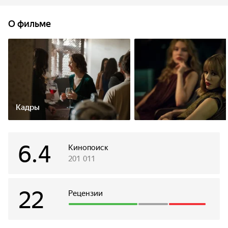
они сломаются, так и не дойдя до цели?
О фильме
Кадры
6.4
Кинопоиск
201 011
22
Рецензии