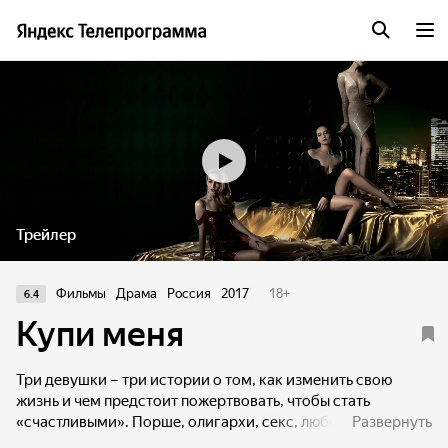
Трейлер
Фильмы
Драма
Россия
2017
18
+
6.4
Купи меня
Три девушки – три истории о том, как изменить свою
жизнь и чем предстоит пожертвовать, чтобы стать
«счастливыми». Порше, олигархи, секс, любовь и мечты о
Развернуть
красивой жизни. Смогут ли героини добиться успеха, или