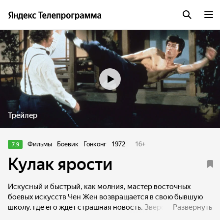
Трейлер
Фильмы
Боевик
Гонконг
1972
16
+
7.9
Кулак ярости
Искусный и быстрый, как молния, мастер восточных
боевых искусств Чен Жен возвращается в свою бывшую
школу, где его ждет страшная новость. Зверски убит
Развернуть
глубоко почитаемый наставник, преподававший кунг-фу и