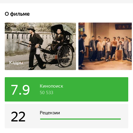
карате. Действие фильма происходит в 1908 году в
оккупированном японцами Шанхае. Нападение на школу
О фильме
и убийство учителя было организовано одной из
японских школ бушидо. Зная, что власти и пальцем не
пошевелят, чтобы привлечь преступников к
ответственности, Чен Жен обрушивает на злодеев свой
кулак ярости.
Кадры
7.9
Кинопоиск
50 533
22
Рецензии