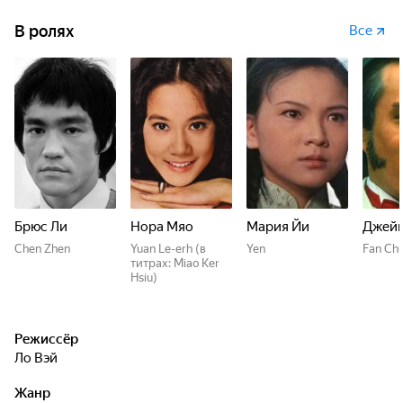
В ролях
Все
Брюс Ли
Нора Мяо
Мария Йи
Джейм
Chen Zhen
Yuan Le-erh (в
Yen
Fan Chu
титрах: Miao Ker
Hsiu)
Режиссёр
Ло Вэй
Жанр