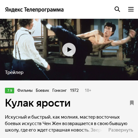
Трейлер
Фильмы
Боевик
Гонконг
1972
18
+
7.9
Кулак ярости
Искусный и быстрый, как молния, мастер восточных
боевых искусств Чен Жен возвращается в свою бывшую
школу, где его ждет страшная новость. Зверски убит
Развернуть
глубоко почитаемый наставник, преподававший кунг-фу и