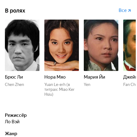
В ролях
Все
Брюс Ли
Нора Мяо
Мария Йи
Джейм
Chen Zhen
Yuan Le-erh (в
Yen
Fan Chu
титрах: Miao Ker
Hsiu)
Режиссёр
Ло Вэй
Жанр