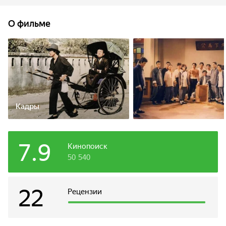
карате. Действие фильма происходит в 1908 году в
оккупированном японцами Шанхае. Нападение на школу
О фильме
и убийство учителя было организовано одной из
японских школ бушидо. Зная, что власти и пальцем не
пошевелят, чтобы привлечь преступников к
ответственности, Чен Жен обрушивает на злодеев свой
кулак ярости.
Кадры
7.9
Кинопоиск
50 540
22
Рецензии