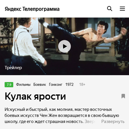
Трейлер
Фильмы
Боевик
Гонконг
1972
18
+
7.9
Кулак ярости
Искусный и быстрый, как молния, мастер восточных
боевых искусств Чен Жен возвращается в свою бывшую
школу, где его ждет страшная новость. Зверски убит
Развернуть
глубоко почитаемый наставник, преподававший кунг-фу и