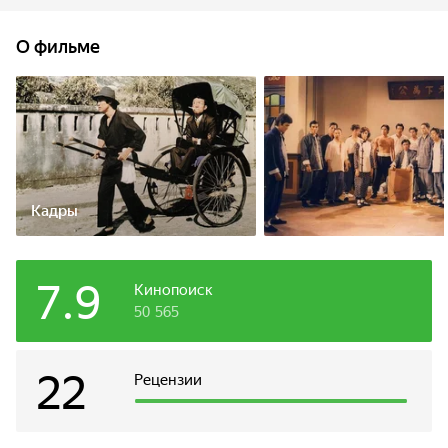
карате. Действие фильма происходит в 1908 году в
оккупированном японцами Шанхае. Нападение на школу
О фильме
и убийство учителя было организовано одной из
японских школ бушидо. Зная, что власти и пальцем не
пошевелят, чтобы привлечь преступников к
ответственности, Чен Жен обрушивает на злодеев свой
кулак ярости.
Кадры
7.9
Кинопоиск
50 565
22
Рецензии