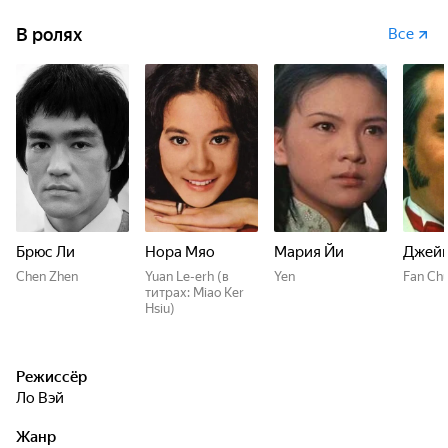
В ролях
Все
Брюс Ли
Нора Мяо
Мария Йи
Джейм
Chen Zhen
Yuan Le-erh (в
Yen
Fan Chu
титрах: Miao Ker
Hsiu)
Режиссёр
Ло Вэй
Жанр