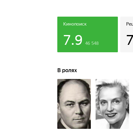
Кинопоиск
Ре
7.9
46 548
В ролях