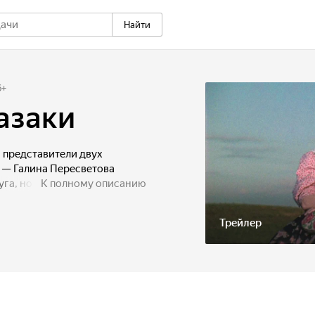
Найти
6
+
азаки
 представители двух
 — Галина Пересветова
уга, но скрывают свои
К полному описанию
авние конкуренты. Они
и главное для каждого
Трейлер
рвое место.