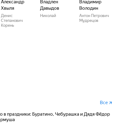
Александр
Владлен
Владимир
Хвыля
Давыдов
Володин
Денис
Николай
Антон Петрович
Степанович
Мудрецов
Корень
Все
но в праздники: Буратино, Чебурашка и Дядя Фёдор
армуша