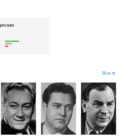
цензии
7
Все