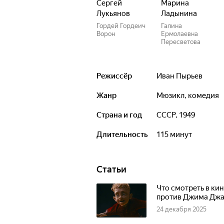
Сергей
Марина
Лукьянов
Ладынина
Гордей Гордеич
Галина
Ворон
Ермолаевна
Пересветова
Режиссёр
Иван Пырьев
Жанр
мюзикл, комедия
Страна и год
СССР, 1949
Длительность
115 минут
Статьи
Что смотреть в ки
против Джима Дж
24 декабря 2025