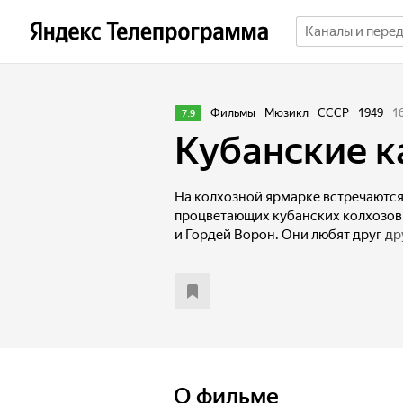
Фильмы
Мюзикл
СССР
1949
1
7.9
Кубанские к
На колхозной ярмарке встречаются
процветающих кубанских колхозов
и Гордей Ворон. Они любят друг др
чувства, ведь Галина и Гордей — д
соревнуются в трудовых подвигах, 
из них — вывести свой колхоз на пе
О фильме