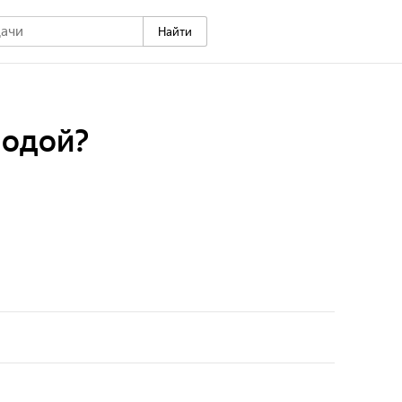
Найти
водой?
 передача о тюленях: биологии вида, среде
енческих особенностях, угрозах исчезновения и
никальных морских млекопитающих Арктики и