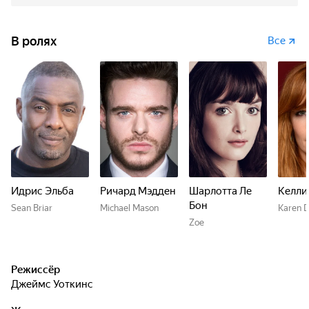
В ролях
Все
Идрис Эльба
Ричард Мэдден
Шарлотта Ле
Келли
Бон
Sean Briar
Michael Mason
Karen 
Zoe
Режиссёр
Джеймс Уоткинс