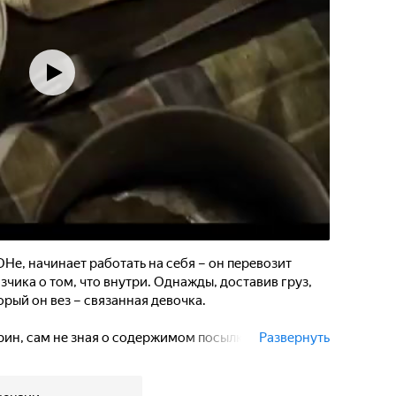
е, начинает работать на себя – он перевозит
зчика о том, что внутри. Однажды, доставив груз,
орый он вез – связанная девочка.
рин, сам не зная о содержимом посылки, доставил
Развернуть
требуют выкуп, саму же ее хотят убить, чтобы
ндитов – Брыль – бывший сослуживец и враг
ку с бандитами, ему удается отбить у них девочку, и