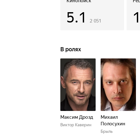
Кинопоиск
Ре
скрыться. Каверин, преследуемый 
5.1
родителей девочки.
2 051
В ролях
Максим Дрозд
Михаил
Полосухин
Виктор Каверин
Брыль