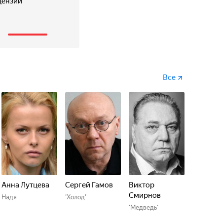
цензии
бандитами, идущими по пятам, начинает поиск
1
Все
Анна Лутцева
Сергей Гамов
Виктор
Смирнов
Надя
'Холод'
'Медведь'