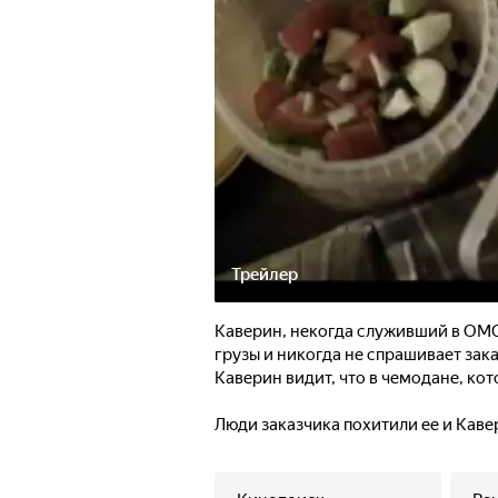
Трейлер
Каверин, некогда служивший в ОМОН
грузы и никогда не спрашивает зака
Каверин видит, что в чемодане, кот
Люди заказчика похитили ее и Каве
девочку главарю банды. За девочку 
избавиться от свидетеля. Среди ба
Каверина. Каверин вступает в схват