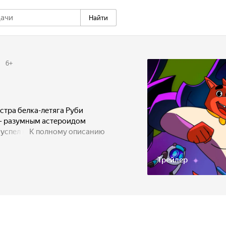
Найти
1
6
+
стра белка-летяга Руби
 — разумным астероидом
 успел наделить обычных
К полному описанию
стями. Теперь Зигги и Руби
ать зверей в космос
Трейлер
зывается, существует целый
ами, которые миллионы
ор Звёздной Академии
ла и Роя в кадеты, а Зигги
за земных животных.
епная четвёрка отныне