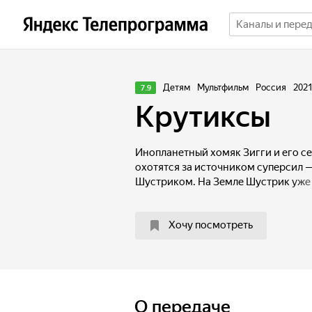
Детям
Мультфильм
Россия
202
7.9
Крутиксы
Инопланетный хомяк Зигги и его се
охотятся за источником суперсил
Шустриком. На Земле Шустрик уже
кота Сола и пса Роя суперспособно
ничего не остается, кроме как забр
Хочу посмотреть
и открыть им тайны Вселенной. Ока
Союз Планет, созданный динозавр
лет назад покинули Землю. Директ
тираннозавр Шикайзер принимает Со
и Руби назначает ответственными 
Назвавшись «Крутиксами», великол
О передаче