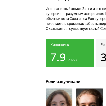
готова к любым супергеройским ми
жителям разных планет, поиски Шу
Инопланетный хомяк Зигги и его се
с таинственной злодейкой Железно
суперсил — разумным астероидом 
обычных кота Сола и пса Роя супер
не остается, кроме как забрать зве
Оказывается, существует целый Со
миллионы лет назад покинули Земл
Шикайзер принимает Сола и Роя в к
за земных животных. Назвавшись «
Кинопоиск
Ре
к любым супергеройским миссиям, 
7.9
Шустрика или сражения с таинстве
2 653
Роли озвучивали