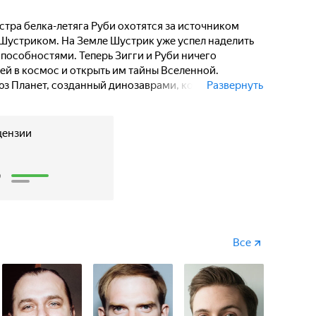
ссиям, будь то помощь
стрика или сражения
стра белка-летяга Руби охотятся за источником
й Гарпией.
Шустриком. На Земле Шустрик уже успел наделить
способностями. Теперь Зигги и Руби ничего
рей в космос и открыть им тайны Вселенной.
юз Планет, созданный динозаврами, которые
Развернуть
ю. Директор Звёздной Академии тираннозавр
адеты, а Зигги и Руби назначает ответственными
Крутиксами», великолепная четвёрка отныне готова
цензии
будь то помощь жителям разных планет, поиски
3
нной злодейкой Железной Гарпией.
Все