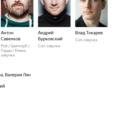
Антон
Андрей
Влад Токарев
Савенков
Бурковский
Сол, озвучка
Рой / Цветозуб /
Сол, озвучка
Горды / Клоки,
озвучка
ва
,
Валерия Лян
кий