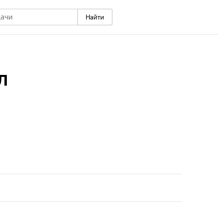
Найти
л
ктуальная игра, которая увлечёт даже родителей!
 и с пользой проводить время, умнеть играя,