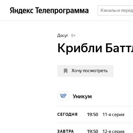
Досуг
6
+
Крибли Батт
Хочу посмотреть
Уникум
19:50
11-я серия
СЕГОДНЯ
Детская интелле
Ты хочешь весело
19:50
12-я серия
ЗАВТРА