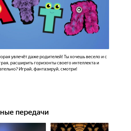
орая увлечёт даже родителей! Ты хочешь весело и с
грая, расширить горизонты своего интеллекта и
екательно? Играй, фантазируй, смотри!
ьные передачи