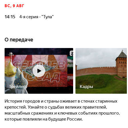
крепостей. Узнайте о судьбах великих правителей,
ВС, 9 АВГ
масштабных сражениях и ключевых событиях прошлого,
которые повлияли на будущее России.
14:15
4-я серия - "Тула"
Все знают Тулу как оружейную столицу России и главного
производителя пряников, ну и со своим самоваром сюда
ездить просто неприлично! Но не стоит ограничиваться
О передаче
этими клише.
Трейлер
Кадры
История городов и страны оживает в стенах старинных
крепостей. Узнайте о судьбах великих правителей,
масштабных сражениях и ключевых событиях прошлого,
которые повлияли на будущее России.