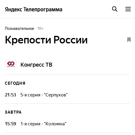
Познавательное
16
+
Крепости России
Конгресс ТВ
СЕГОДНЯ
21:53
5-я серия - "Серпухов"
История городов и страны оживает в стенах старинных
крепостей. Узнайте о судьбах великих правителей,
ЗАВТРА
масштабных сражениях и ключевых событиях прошлого,
которые повлияли на будущее России.
15:59
1-я серия - "Коломна"
История городов и страны оживает в стенах старинных