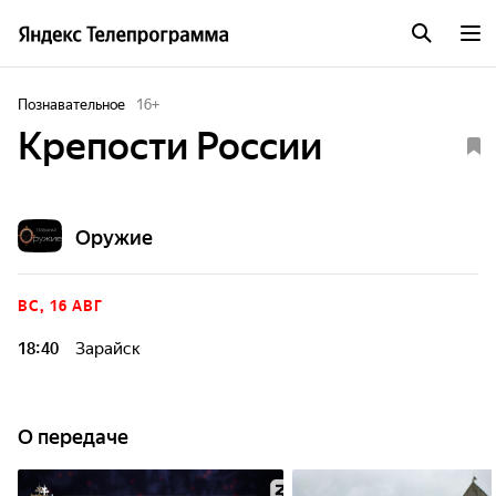
Познавательное
16
+
Крепости России
Оружие
ВС, 16 АВГ
18:40
Зарайск
История городов и страны оживает в стенах старинных
крепостей. Узнайте о судьбах великих правителей,
масштабных сражениях и ключевых событиях прошлого,
О передаче
которые повлияли на будущее России.