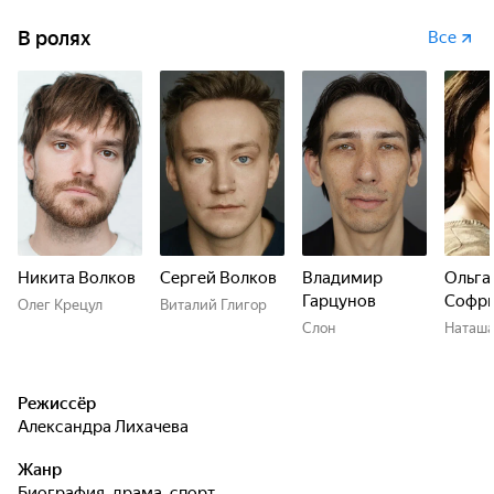
В ролях
Все
Никита Волков
Сергей Волков
Владимир
Ольга
Гарцунов
Софри
Олег Крецул
Виталий Глигор
Слон
Наташ
Режиссёр
Александра Лихачева
Жанр
биография, драма, спорт