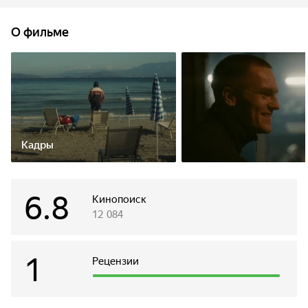
выживает, но остается слепым. Без спорта, заработка,
потеряв себя. Друг детства Виталий поможет Олегу
О фильме
вернуть смыслы, спорт, победы, буквально подставив
ему свое плечо. Он узнает, что такое дружба,
неотступничество и человеческая любовь. О том, что одна
из главных побед — обрести друга.
Кадры
6.8
Кинопоиск
12 084
1
Рецензии