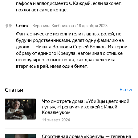
пафоса и аплодисментов. Каждый, если захочет,
похлопает сам, в конце.
Сеанс
Вероника Хлебникова
•
18 декабря 2023
Фантастические исполнители главных ролей, не
будучи родственниками, делят одну фамилию на
двоих — Никита Волков и Сергей Волков. Их герои
образуют единого Крецула, напоминая о стишке
непопулярного ныне поэта, как два скелетика
втерлись в рай, имея один билет.
Статьи
Все
Что смотреть дома: «Убийцы цветочной
луны», «Трепачи» и хоккей с Ильей
Ковальчуком
11 января 2024
Спортивная драма «Крецул» — теперь на