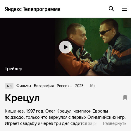
Трейлер
Фильмы
Биография
Россия...
2023
16
+
6.8
Крецул
Кишинев, 1997 год. Олег Крецул, чемпион Европы
по дзюдо, только что вернулся с первых Олимпийских игр.
Играет свадьбу и через три дня садится за руль
Развернуть
и разбивается. Его молодая жена погибает. Олег