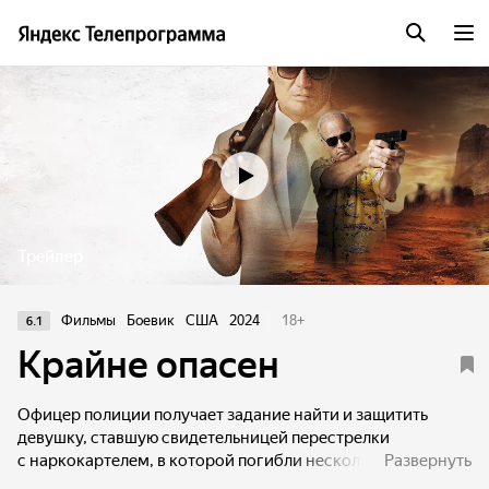
Трейлер
Фильмы
Боевик
США
2024
18
+
6.1
Крайне опасен
Офицер полиции получает задание найти и защитить
девушку, ставшую свидетельницей перестрелки
с наркокартелем, в которой погибли несколько агентов
Развернуть
Управления по борьбе с наркотиками. И без того