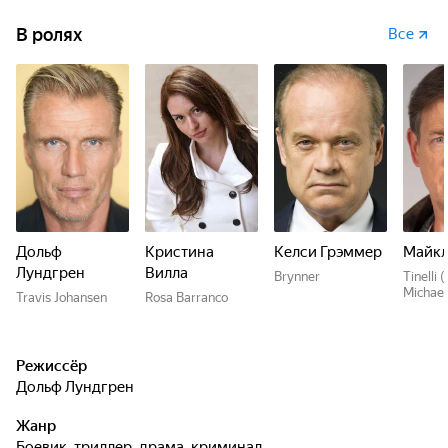
В ролях
Все
Дольф
Кристина
Келси Грэммер
Майкл
Лундгрен
Вилла
Brynner
Tinelli 
Michael
Travis Johansen
Rosa Barranco
Режиссёр
Дольф Лундгрен
Жанр
боевик, триллер, драма, криминал