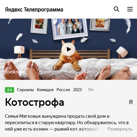
Трейлер
Сериалы
Комедия
Россия
2023
16
+
8.0
Котострофа
Семья Мягковых вынуждена продать свой дом и
переселиться в старую квартиру. Но обнаружилось, что в
ней уже есть хозяин — рыжий кот, который совершенно
Развернуть
не рад новым жильцам и не скрывает этого. Попытки