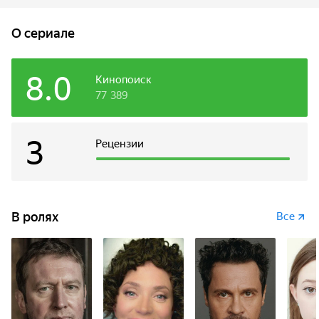
поймать пушистого вредителя проваливаются одна
за другой. Глава семьи Михаил готов на решительный шаг,
O сериале
чтобы избавиться от кота, но случайно наступает
на поврежденный удлинитель, и они получают мощный
удар током. Придя в себя, глава семьи обретает
8.0
Кинопоиск
сверхспособность слышать и понимать рыжего
77 389
проказника. В новых обстоятельствах Мягковы решают
оставить кота в доме, и с этого момента жизнь обычной
московской семьи меняется.
3
Рецензии
В ролях
Все