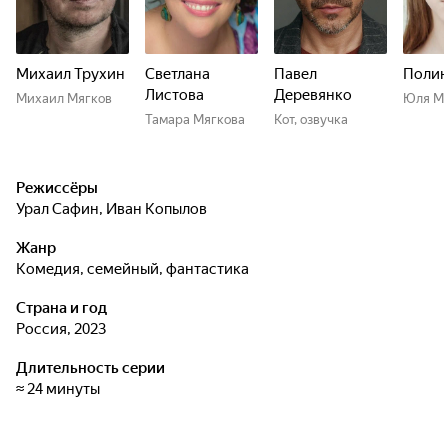
Михаил Трухин
Светлана
Павел
Полин
Листова
Деревянко
Михаил Мягков
Юля Мя
Тамара Мягкова
Кот, озвучка
Режиссёры
Урал Сафин
,
Иван Копылов
Жанр
комедия, семейный, фантастика
Страна и год
Россия, 2023
Длительность серии
≈ 24 минуты