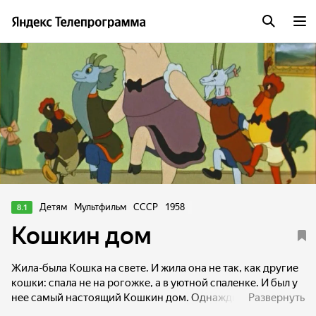
Детям
Мультфильм
СССР
1958
8.1
Кошкин дом
Жила-была Кошка на свете. И жила она не так, как другие
кошки: спала не на рогожке, а в уютной спаленке. И был у
нее самый настоящий Кошкин дом. Однажды кошка не
Развернуть
пустила несчастных котят, которые попали в беду. А вот