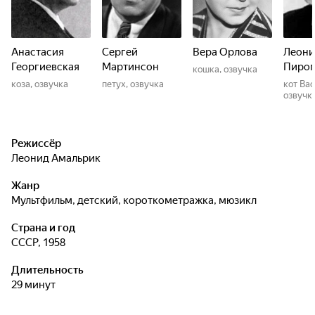
Анастасия
Сергей
Вера Орлова
Леони
Георгиевская
Мартинсон
Пирог
кошка, озвучка
коза, озвучка
петух, озвучка
кот Ва
озвучк
Режиссёр
Леонид Амальрик
Жанр
мультфильм, детский, короткометражка, мюзикл
Страна и год
СССР, 1958
Длительность
29 минут