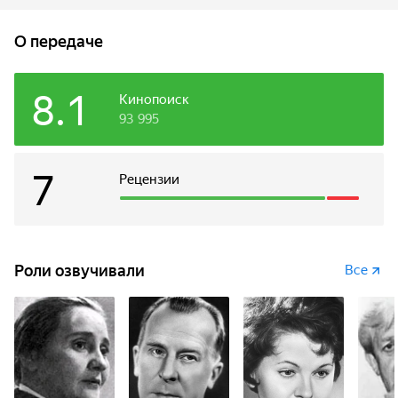
когда с ней случилось несчастье, котята приютили ее...
О передаче
8.1
Кинопоиск
93 995
7
Рецензии
Роли озвучивали
Все