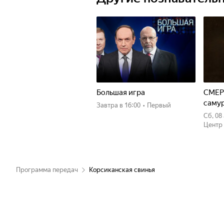
Большая игра
СМЕР
саму
Завтра
в 16:00
•
Первый
сб, 0
Центр
Программа передач
Корсиканская свинья