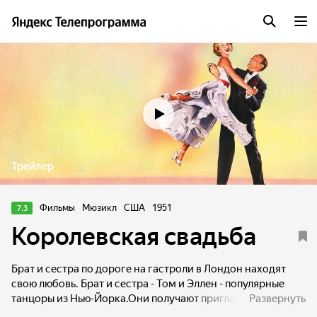
Трейлер
Фильмы
Мюзикл
США
1951
7.3
Королевская свадьба
Брат и сестра по дороге на гастроли в Лондон находят
свою любовь. Брат и сестра - Том и Эллен - популярные
танцоры из Нью-Йорка.Они получают приглашение на
Развернуть
королевскую свадьбу в Лондоне. На корабле Эллен