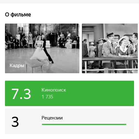
знакомится с молодым красивым лордом, а холостяк Том
- с талантливой танцовщицей...
О фильме
Кадры
7.3
Кинопоиск
1 735
3
Рецензии