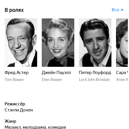
В ролях
Все
Фред Астер
Джейн Пауэлл
Питер Лоуфорд
Сара 
Tom Bowen
Ellen Bowen
Lord John Brindale
Anne A
Режиссёр
Стэнли Донен
Жанр
мюзикл, мелодрама, комедия