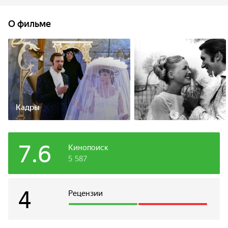
Волшебник берется поставить опыт, который поможет
осуществить заветное желание короля.
О фильме
Кадры
7.6
Кинопоиск
5 587
4
Рецензии