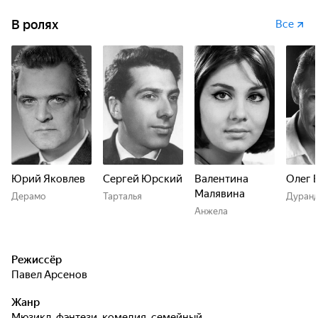
В ролях
Все
Юрий Яковлев
Сергей Юрский
Валентина
Олег 
Малявина
Дерамо
Тарталья
Дуранд
Анжела
Режиссёр
Павел Арсенов
Жанр
мюзикл, фэнтези, комедия, семейный