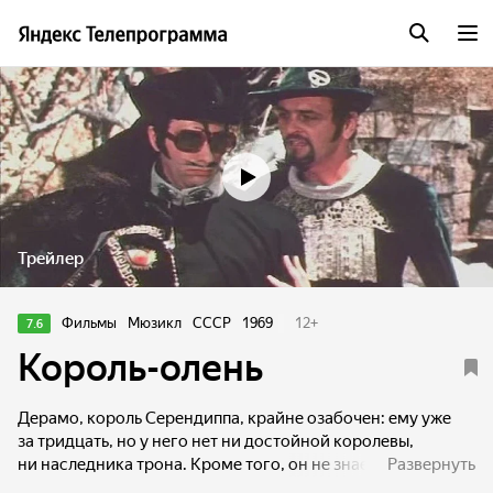
Трейлер
Фильмы
Мюзикл
СССР
1969
12
+
7.6
Король-олень
Дерамо, король Серендиппа, крайне озабочен: ему уже
за тридцать, но у него нет ни достойной королевы,
ни наследника трона. Кроме того, он не знает,
Развернуть
как отличить искреннюю любовь от придворной лести.