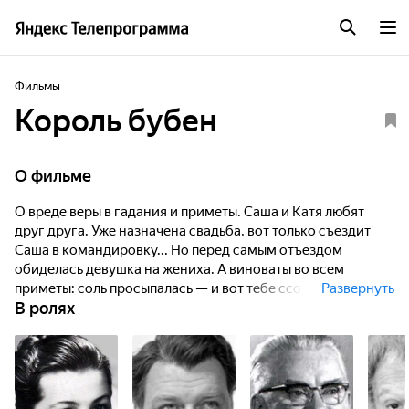
Фильмы
Король бубен
О фильме
О вреде веры в гадания и приметы. Саша и Катя любят
друг друга. Уже назначена свадьба, вот только съездит
Саша в командировку... Но перед самым отъездом
обиделась девушка на жениха. А виноваты во всем
приметы: соль просыпалась — и вот тебе ссора. Правда,
Развернуть
В ролях
провожать Сашу она вышла. Но, как назло, кошка дорогу
перебежала, вёдра пустые навстречу пронесли —
опоздала Катя к поезду...