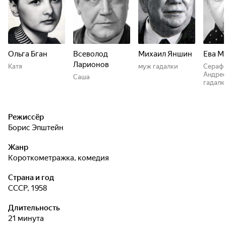
Ольга Бган
Всеволод
Михаил Яншин
Ева М
Ларионов
Катя
муж гадалки
Сераф
Андрее
Саша
гадалк
Режиссёр
Борис Эпштейн
Жанр
короткометражка, комедия
Страна и год
СССР, 1958
Длительность
21 минута