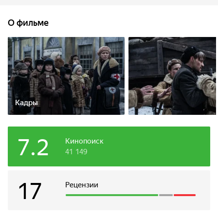
Шлиссельбургской магистрали, соединяющей город с
Большой землей и находящейся в прямой видимости
О фильме
немецкой артиллерии. Так героиня попадает в 48-ю
паровозную колонну особого резерва НКПС, которой
ценой смертельного риска предстоит доставить в
Ленинград 75% всех грузов и военного снаряжения.
Кадры
7.2
Кинопоиск
41 149
17
Рецензии