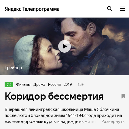
Трейлер
Фильмы
Драма
Россия
2019
12
+
7.2
Коридор бессмертия
Вчерашняя ленинградская школьница Маша Яблочкина
после лютой блокадной зимы 1941-1942 года приходит на
железнодорожные курсы в надежде выжить и набраться
Развернуть
сил. Оттуда девушку отправляют на строительство