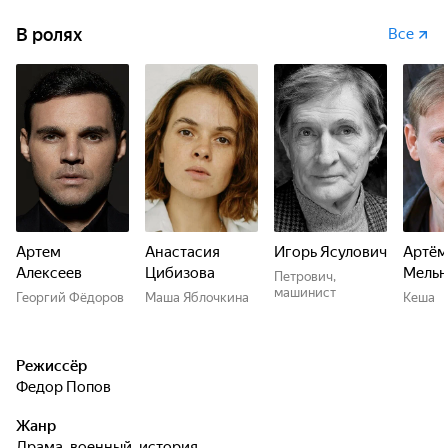
В ролях
Все
Артем
Анастасия
Игорь Ясулович
Артём
Алексеев
Цибизова
Мельн
Петрович,
машинист
Георгий Фёдоров
Маша Яблочкина
Кеша
Режиссёр
Федор Попов
Жанр
драма, военный, история