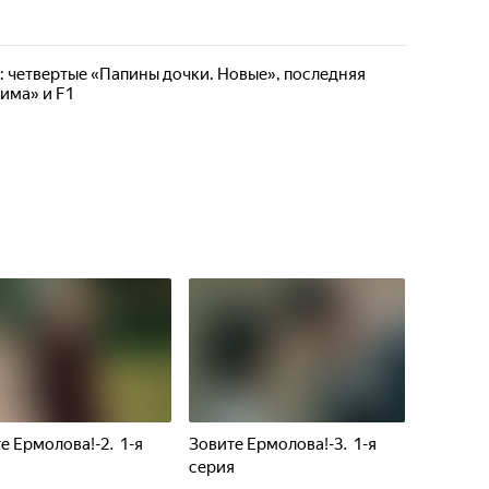
: четвертые «Папины дочки. Новые», последняя
има» и F1
е Ермолова!-2. 1-я
Зовите Ермолова!-3. 1-я
я
серия