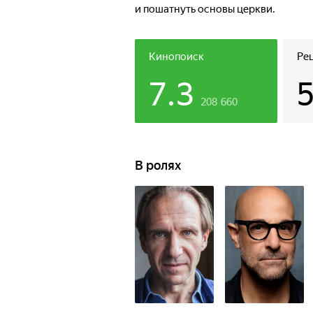
и пошатнуть основы церкви.
Кинопоиск
Ре
7.3
208 660
В ролях