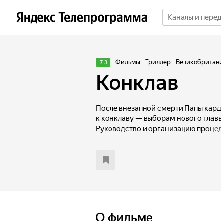
Фильмы
Триллер
Великобритани
7.3
Конклав
После внезапной смерти Папы кард
к конклаву — выборам нового глав
Руководство и организацию проце
Лоуренсу. Вскоре он узнаёт нескол
о главных кандидатах на место Пап
повлиять на результат выборов и п
О фильме