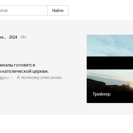
Найти
я...
2024
18
+
иналы готовятся
ы католической церкви.
дуры поручают кардиналу
К полному описанию
ько не самых приятных тайн
ы, а это может кардинально
Трейлер
ошатнуть основы церкви.