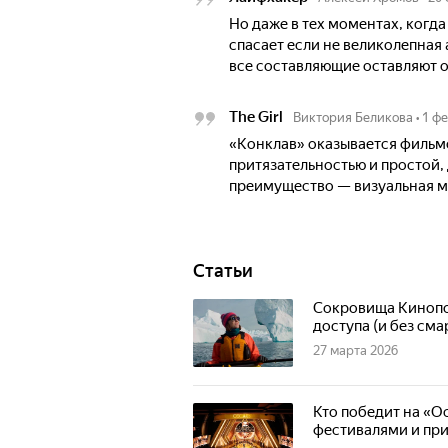
Но даже в тех моментах, когд
спасает если не великолепная 
все составляющие оставляют о
The Girl
Виктория Беликова
•
1 ф
«Конклав» оказывается филь
притязательностью и простой
преимущество — визуальная м
Статьи
Сокровища Кинопои
доступа (и без см
27 марта 2026
Кто победит на «О
фестивалями и при