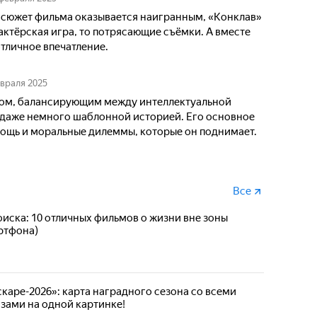
а сюжет фильма оказывается наигранным, «Конклав»
актёрская игра, то потрясающие съёмки. А вместе
тличное впечатление.
евраля 2025
мом, балансирующим между интеллектуальной
, даже немного шаблонной историей. Его основное
ощь и моральные дилеммы, которые он поднимает.
Все
ска: 10 отличных фильмов о жизни вне зоны
артфона)
скаре-2026»: карта наградного сезона со всеми
зами на одной картинке!