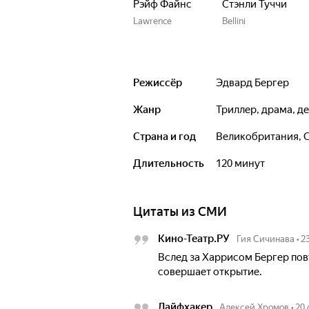
Рэйф Файнс
Стэнли Туччи
Lawrence
Bellini
Режиссёр
Эдвард Бергер
Жанр
триллер, драма, д
Страна и год
Великобритания, 
Длительность
120 минут
Цитаты из СМИ
Кино-Театр.РУ
Гия Сичинава
•
2
Вслед за Харрисом Бергер пов
совершает открытие.
Лайфхакер
Алексей Хромов
•
20 