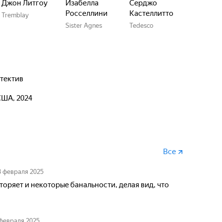
Джон Литгоу
Изабелла
Серджо
Росселлини
Кастеллитто
Tremblay
Sister Agnes
Tedesco
етектив
США, 2024
Все
3 февраля 2025
торяет и некоторые банальности, делая вид, что
февраля 2025