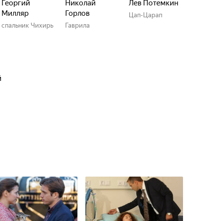
Георгий
Николай
Лев Потемкин
Милляр
Горлов
Цап-Царап
спальник Чихирь
Гаврила
й