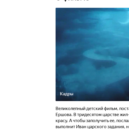
Кадры
Великолепный детский фильм, пост
Ершова. В тридесятом царстве жил-б
красу. А чтобы заполучить ее, посл
выполнит Иван царского задания, не