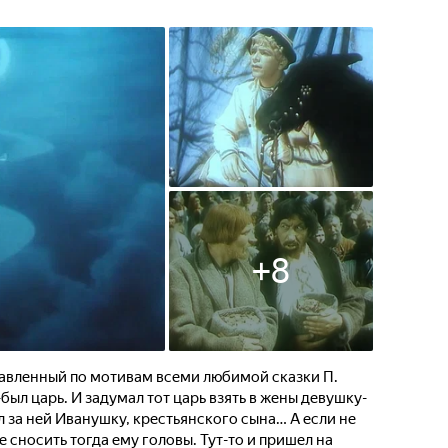
+
8
авленный по мотивам всеми любимой сказки П.
ыл царь. И задумал тот царь взять в жены девушку-
ал за ней Иванушку, крестьянского сына… А если не
 сносить тогда ему головы. Тут-то и пришел на