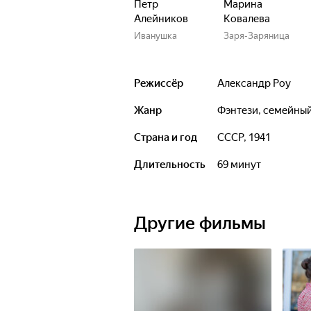
Петр
Марина
Алейников
Ковалева
Иванушка
Заря-Заряница
Режиссёр
Александр Роу
Жанр
фэнтези, семейны
Страна и год
СССР, 1941
Длительность
69 минут
Другие фильмы