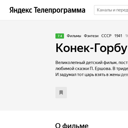
Фильмы
Фэнтези
СССР
1941
1
7.4
Конек-Горбу
Великолепный детский фильм, пос
любимой сказки П. Ершова. В триде
И задумал тот царь взять в жены де
заполучить ее, послал за ней Иван
если не выполнит Иван царского за
головы. Тут-то и пришел на помощь
Конек-Горбунок…
О фильме