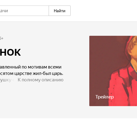
Найти
6
+
нок
тавленный по мотивам всеми
сятом царстве жил-был царь.
вушку-красу. А чтобы
К полному описанию
ушку, крестьянского сына… А
дания, не сносить тогда ему
Трейлер
 к Иванушке сказочный