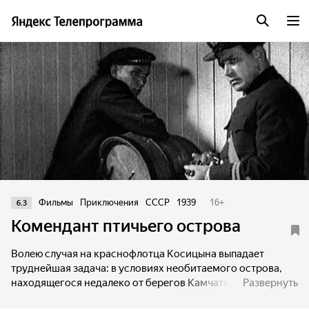
Фильмы
Приключения
СССР
1939
16
+
6.3
Комендант птичьего острова
Волею случая на краснофлотца Косицына выпадает
труднейшая задача: в условиях необитаемого острова,
находящегося недалеко от берегов Камчатки, он
Развернуть
вынужден без сна и отдыха, без еды и питья стеречь от