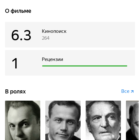
побега семерых японских контрабандистов. Без надежды
на спасение он тем не менее выполняет долг советского
О фильме
пограничника.
6.3
Кинопоиск
264
1
Рецензии
В ролях
Все