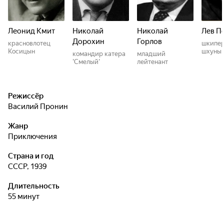
Леонид Кмит
Николай
Николай
Лев П
Дорохин
Горлов
красновлотец
шкипер
Косицын
шхуны
командир катера
младший
'Смелый'
лейтенант
Режиссёр
Василий Пронин
Жанр
приключения
Страна и год
СССР, 1939
Длительность
55 минут