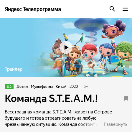
Трейлер
Детям
Мультфильм
Китай
2020
6
+
8.2
Команда S.T.E.A.M.!
Бесстрашная команда S.T.E.A.M.! живет на Острове
будущего и готова отреагировать на любую
чрезвычайную ситуацию. Команда состоит из шести
Развернуть
замечательных детей. Для решения любой задачи каждый