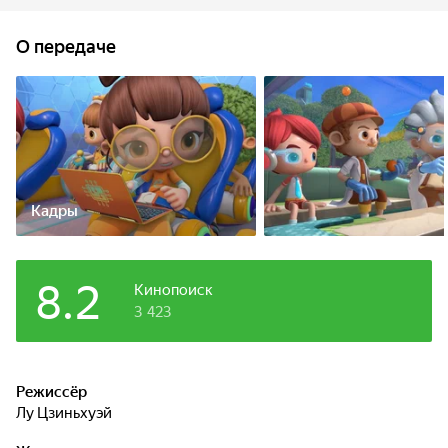
из них использует разные области знаний, основанные
на принципах S.T.E.A.M! — Science, Technology, Engineering,
О передаче
Art, and Mathematics — наука, технологии, инженерия,
искусство и математика. Ребята объединяют свои знания,
навыки, изобретательность, ловкость, креативный
подход, командную работу и совсем небольшую помощь
сказочного друга Школьного Автобуса Гордона.
Кадры
8.2
Кинопоиск
3 423
Режиссёр
Лу Цзиньхуэй