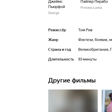
Джеймс
Пайпер Перабо
Пьюрфой
Princess Lunna
George
Режиссёр
Том Рив
Жанр
фэнтези, боевик,
Страна и год
Великобритания, 
Длительность
93 минуты
Другие фильмы