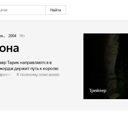
Найти
...
2004
16
+
она
авр Тарик направляются в
Джордж держит путь к королю
 прием. Он приезжает в
К полному описанию
рекрасная принцесса. Вместе
ж отправляется на поиски.
Трейлер
льные приключения ждут его.