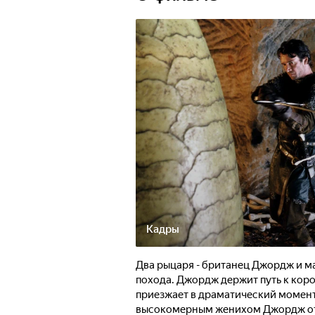
Кадры
Два рыцаря - британец Джордж и ма
похода. Джордж держит путь к коро
приезжает в драматический момент 
высокомерным женихом Джордж отпр