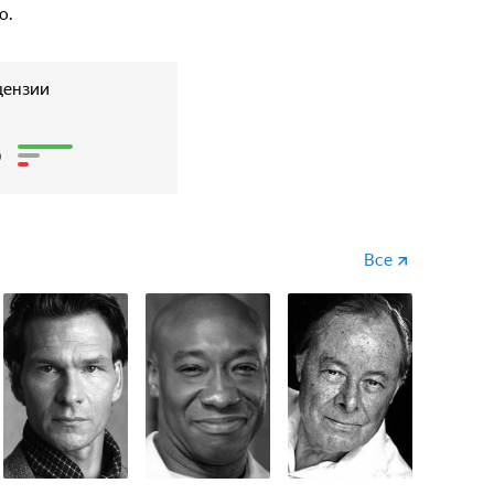
о.
цензии
8
Все