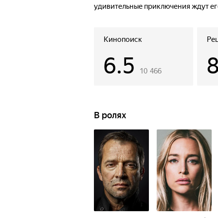
удивительные приключения ждут ег
Кинопоиск
Ре
6.5
10 466
В ролях