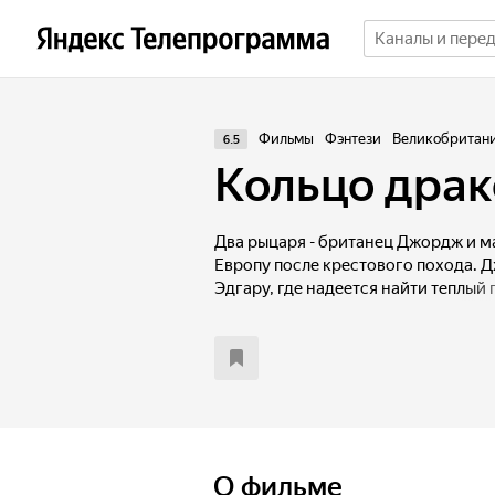
Фильмы
Фэнтези
Великобритания
6.5
Кольцо драк
Два рыцаря - британец Джордж и м
Европу после крестового похода. 
Эдгару, где надеется найти теплый
драматический момент - исчезла п
с ее высокомерным женихом Джорд
Он не догадывается, какие удивите
О фильме