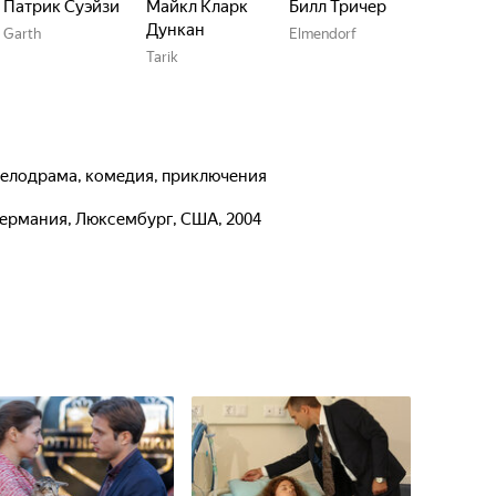
Патрик Суэйзи
Майкл Кларк
Билл Тричер
Дункан
Garth
Elmendorf
Tarik
 мелодрама, комедия, приключения
Германия, Люксембург, США, 2004