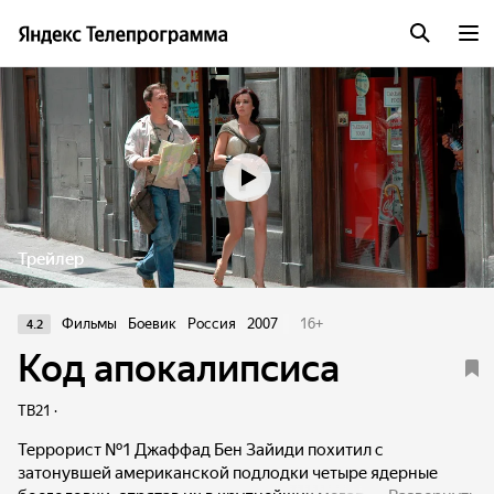
Трейлер
Фильмы
Боевик
Россия
2007
16
+
4.2
Код апокалипсиса
ТВ21 ·
Террорист №1 Джаффад Бен Зайиди похитил с
затонувшей американской подлодки четыре ядерные