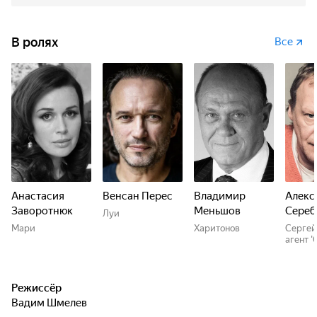
В ролях
Все
Анастасия
Венсан Перес
Владимир
Алекс
Заворотнюк
Меньшов
Сереб
Луи
Мари
Харитонов
Сергей,
агент '
Режиссёр
Вадим Шмелев