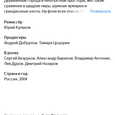
Деревянные города и необъятные просторы, жестокие
сражения и щедрые пиры, шумные ярмарки и
грандиозные охоты. На фоне всех этих исторических
Развернуть
событий и удивительных приключений крепнет настоящая
дружба и рождается первая любовь...
Режиссёр
Юрий Кулаков
Продюсеры
Андрей Добрунов
,
Тамара Цоцория
В ролях
Сергей Безруков
,
Александр Баринов
,
Владимир Антоник
,
Лев Дуров
,
Дмитрий Назаров
Страна и год
Россия, 2004