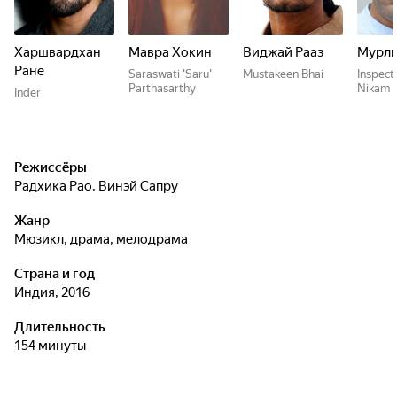
Харшвардхан
Мавра Хокин
Виджай Рааз
Мурл
Ране
Saraswati 'Saru'
Mustakeen Bhai
Inspect
Parthasarthy
Nikam
Inder
Режиссёры
Радхика Рао
,
Винэй Сапру
Жанр
мюзикл, драма, мелодрама
Страна и год
Индия, 2016
Длительность
154 минуты