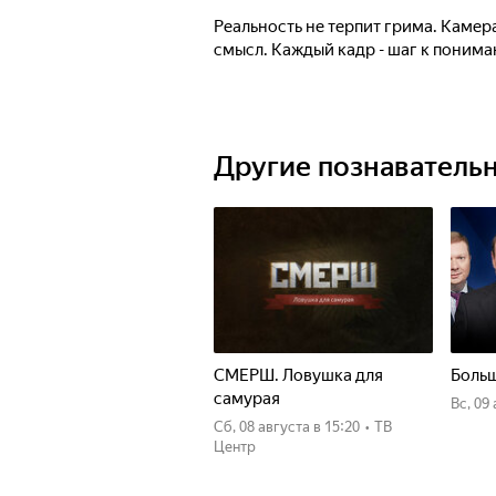
Реальность не терпит грима. Камера
смысл. Каждый кадр - шаг к пониман
Другие познаватель
СМЕРШ. Ловушка для
Больш
самурая
вс, 09
сб, 08 августа
в 15:20
•
ТВ
Центр