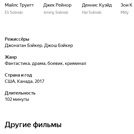
Майлс Труитт
Джек Рейнор
Деннис Куэйд
Зои К
Eli Solinski
Jimmy Solinski
Hal Solinski
Milly
Режиссёры
Джонатан Бэйкер
,
Джош Бэйкер
Жанр
фантастика, драма, боевик, криминал
Страна и год
США, Канада, 2017
Длительность
102 минуты
Другие фильмы