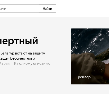
Найти
мертный
 Балагур встают на защиту
 Кащея Бессмертного
Марью Моревну.
К полному описанию
Трейлер