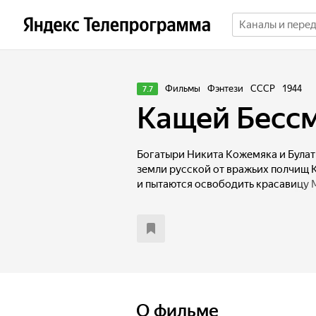
Фильмы
Фэнтези
СССР
1944
7.7
Кащей Бесс
Богатыри Никита Кожемяка и Булат
земли русской от вражьих полчищ
и пытаются освободить красавицу 
О фильме