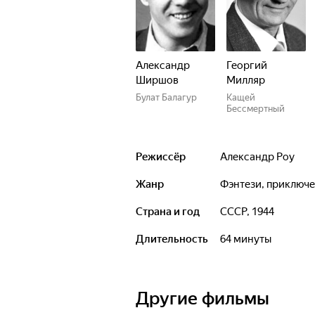
Александр
Георгий
Ширшов
Милляр
Булат Балагур
Кащей
Бессмертный
Режиссёр
Александр Роу
Жанр
фэнтези, приключ
Страна и год
СССР, 1944
Длительность
64 минуты
Другие фильмы