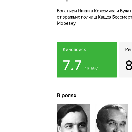
Богатыри Никита Кожемяка и Булат 
от вражьих полчищ Кащея Бессмерт
Моревну.
Кинопоиск
Ре
7.7
13 697
В ролях