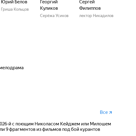
Юрий Белов
Георгий
Сергей
Куликов
Филиппов
Гриша Кольцов
Серёжа Усиков
лектор Никадилов
 мелодрама
Все
 2026-й с поющим Николасом Кейджем или Милошем
и 9 фрагментов из фильмов под бой курантов