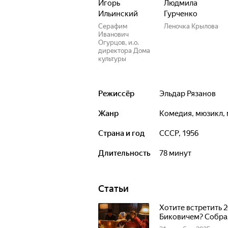
Игорь
Людмила
Ильинский
Гурченко
Серафим
Леночка Крылова
Иванович
Огурцов, и.о.
директора Дома
культуры
Режиссёр
Эльдар Рязанов
Жанр
комедия, мюзикл,
Страна и год
СССР, 1956
Длительность
78 минут
Статьи
Хотите встретить
Биковичем? Собрал