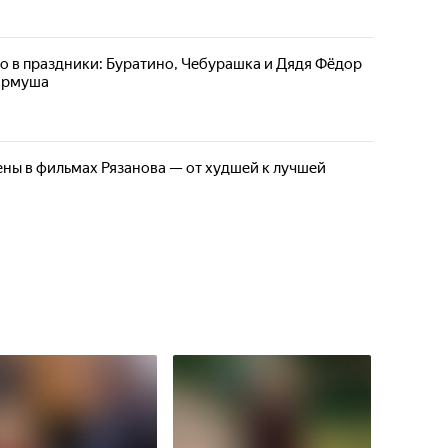
но в праздники: Буратино, Чебурашка и Дядя Фёдор
армуша
ены в фильмах Рязанова — от худшей к лучшей