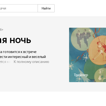
Найти
6
+
я ночь
 готовится к встрече
ести интересный и веселый
рется контролировать
К полному описанию
т, буквоед и чинуша. Собрав
о рассказывает о том,
Трейлер
 новогоднюю ночь.
цов собирается вместо
а некий коктейль из смотра
и партсобрания. И тогда
 недалекого начальника,
огодний бал.