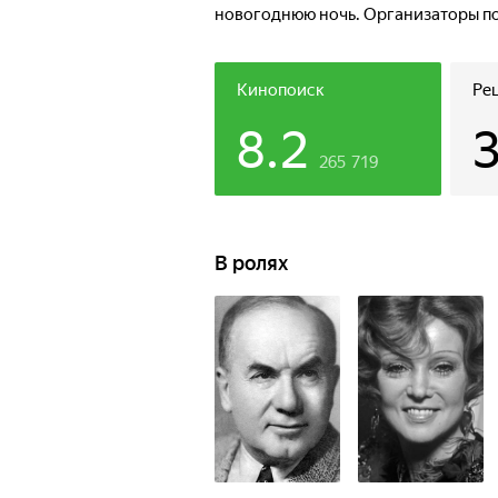
новогоднюю ночь. Организаторы по
преподнести гостям клуба некий к
самодеятельности и партсобрания.
недалекого начальника, чтобы орг
Кинопоиск
Ре
8.2
265 719
В ролях