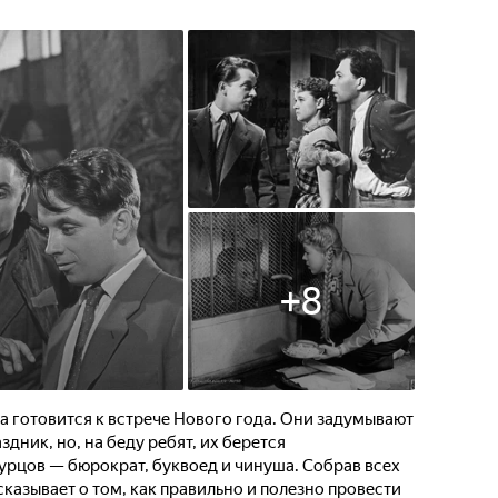
+
8
 готовится к встрече Нового года. Они задумывают
дник, но, на беду ребят, их берется
урцов — бюрократ, буквоед и чинуша. Собрав всех
сказывает о том, как правильно и полезно провести