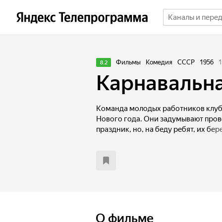
Фильмы
Комедия
СССР
1956
1
8.2
Карнавальна
Команда молодых работников клуба
Нового года. Они задумывают пров
праздник, но, на беду ребят, их бе
директор клуба Огурцов — бюрокра
всех в своем кабинете, он подробн
как правильно и полезно провести
Организаторы понимают, что Огур
праздника преподнести гостям клуб
художественной самодеятельности 
молодежь решает хитростью обойти
чтобы организовать настоящий нов
О фильме