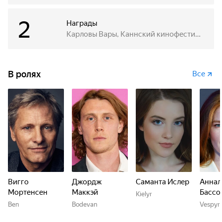
2
Награды
Карловы Вары, Каннский кинофестиваль
В ролях
Все
Вигго
Джордж
Саманта Ислер
Аннал
Мортенсен
Маккэй
Бассо
Kielyr
Ben
Bodevan
Vespyr