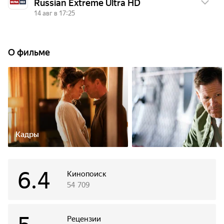
Russian Extreme Ultra HD
14 авг в 17:25
ПТ, 14 АВГ
О фильме
17:25
Каменщик
Кадры
6.4
Кинопоиск
54 709
Рецензии