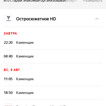
его старый знакомый организовывает серию убийств
Развернуть
с целью подставить Управление, властям приходится
вернуть Стива в игру. Теперь вместе с заносчивой
напарницей Кейт Бэннон они должны остановить
Остросюжетное HD
опаснейшего противника, пока под угрозой не оказался
весь мировой порядок.
ЗАВТРА
22:20
Каменщик
04:40
Каменщик
ВС, 9 АВГ
11:05
Каменщик
18:50
Каменщик