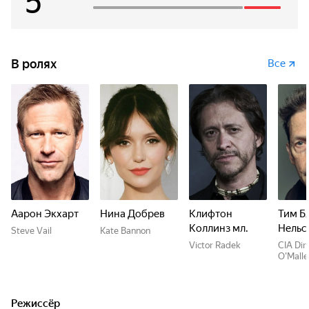
5
В ролях
Все
Аарон Экхарт
Нина Добрев
Клифтон
Тим Б
Коллинз мл.
Нельс
Steve Vail
Kate Bannon
Victor Radek
CIA Dir
O'Malle
Режиссёр