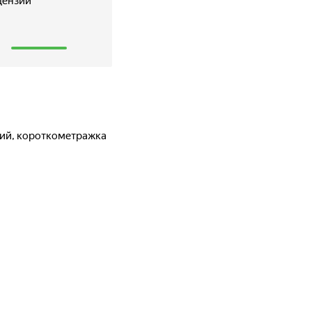
цензии
1
ский, короткометражка