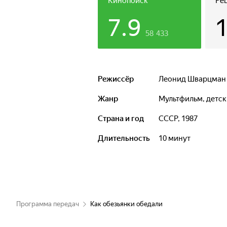
Кинопоиск
Ре
7.9
58 433
Режиссёр
Леонид Шварцман
Жанр
мультфильм, дет
Страна и год
СССР, 1987
Длительность
10 минут
Программа передач
Как обезьянки обедали