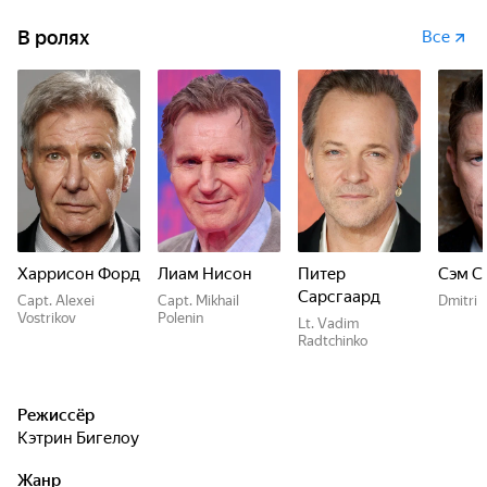
В ролях
Все
Харрисон Форд
Лиам Нисон
Питер
Сэм С
Сарсгаард
Capt. Alexei
Capt. Mikhail
Dmitri
Vostrikov
Polenin
Lt. Vadim
Radtchinko
Режиссёр
Кэтрин Бигелоу
Жанр