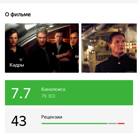
экипаж подлодки под командованием капитана Алексея
Вострикова.
О фильме
Кадры
7.7
Кинопоиск
79 303
43
Рецензии