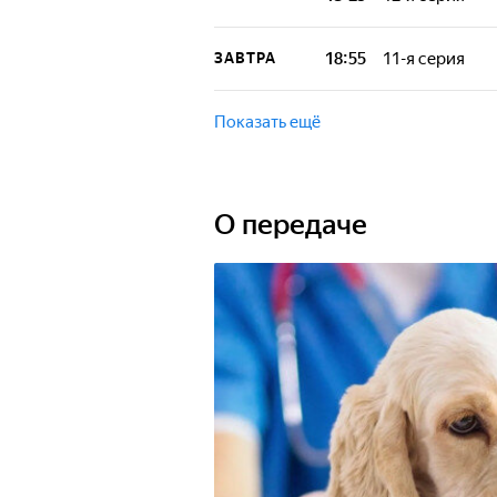
команду преданн
Повседневная жи
ветеринарной к
18:55
11-я серия
ЗАВТРА
команду преданн
Повседневная жи
ветеринарной к
Показать ещё
команду преданн
О передаче