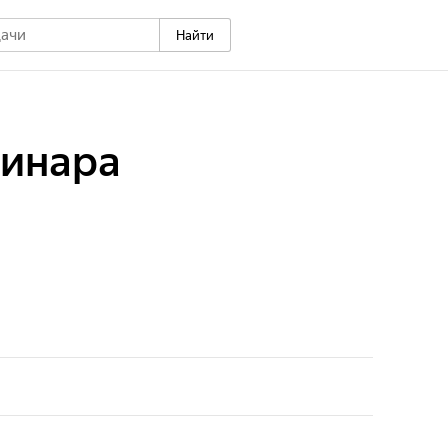
Найти
ринара
знь весьма востребованной в Квебеке
линики. Раймонд Пласс собрал удивительную