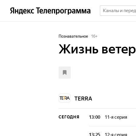
Познавательное
16
+
Жизнь вете
TERRA
13:00
11-я серия
СЕГОДНЯ
Повседневная жи
ветеринарной к
13:25
12-я серия