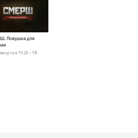
Ш. Ловушка для
рая
8 августа
в 15:20
•
ТВ