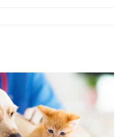
ых своему делу, уникальных специалистов.
знь весьма востребованной в Квебеке
линики. Раймонд Пласс собрал удивительную
ых своему делу, уникальных специалистов.
знь весьма востребованной в Квебеке
линики. Раймонд Пласс собрал удивительную
ых своему делу, уникальных специалистов.