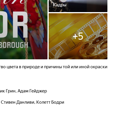
Кадры
+
5
во цвета в природе и причины той или иной окраски
ик Грин
,
Адам Гейджер
,
Стивен Данливи
,
Колетт Бодри