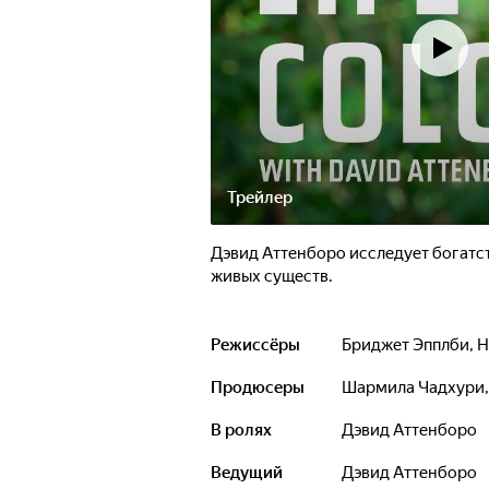
Трейлер
Дэвид Аттенборо исследует богатст
живых существ.
Режиссёры
Бриджет Эпплби
,
Н
Продюсеры
Шармила Чадхури
В ролях
Дэвид Аттенборо
Ведущий
Дэвид Аттенборо