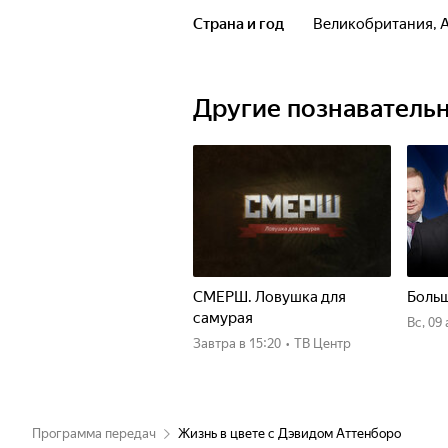
Страна и год
Великобритания, 
Другие познаватель
СМЕРШ. Ловушка для
Больш
самурая
вс, 09
Завтра
в 15:20
•
ТВ Центр
Программа передач
Жизнь в цвете с Дэвидом Аттенборо