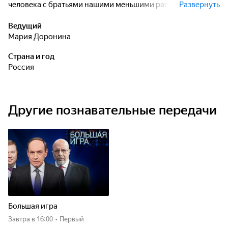
человека с братьями нашими меньшими расскажут
Развернуть
ветеринары, зоопсихологи и люди, которые все свою
жизнь посвятили животноводству.
Ведущий
Мария Доронина
Страна и год
Россия
Другие познавательные передачи
Большая игра
Завтра
в 16:00
•
Первый