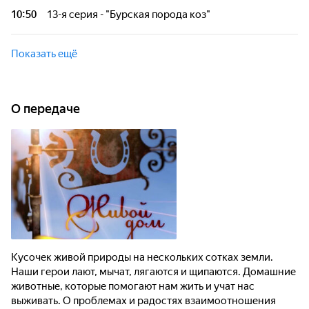
жизнь посвятили животноводству.
выживать. О проблемах и радостях взаимоотношения
10:50
13-я серия - "Бурская порода коз"
человека с братьями нашими меньшими расскажут
ветеринары, зоопсихологи и люди, которые все свою
Кусочек живой природы на нескольких сотках земли.
жизнь посвятили животноводству.
Наши герои лают, мычат, лягаются и щипаются. Домашние
Показать ещё
животные, которые помогают нам жить и учат нас
выживать. О проблемах и радостях взаимоотношения
человека с братьями нашими меньшими расскажут
ветеринары, зоопсихологи и люди, которые все свою
О передаче
жизнь посвятили животноводству.
Кусочек живой природы на нескольких сотках земли.
Наши герои лают, мычат, лягаются и щипаются. Домашние
животные, которые помогают нам жить и учат нас
выживать. О проблемах и радостях взаимоотношения