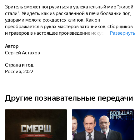
Зритель сможет погрузиться в увлекательный мир "живой
стали". Увидеть, как из раскаленной в печи болванки под
ударами молота рождается клинок. Как он
преображается в руках мастеров заточников, сборщиков
и граверов в настоящее произведение искусства. Как
Развернуть
надо ухаживать за ним, чтобы надолго сохранить красоту
и свойства стали, и какие приемы надо применять,
Автор
работая ножом на кухне или на охоте.
Сергей Астахов
Страна и год
Россия, 2022
Другие познавательные передачи