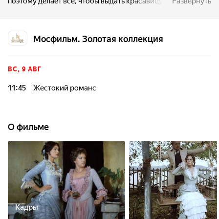
поэтому делает всё, чтобы выдать красавицу-дочь Ларису
Развернуть
за богатого.
Мосфильм. Золотая коллекция
ВС, 9 АВГ
11:45
Жестокий романс
О фильме
Кадры