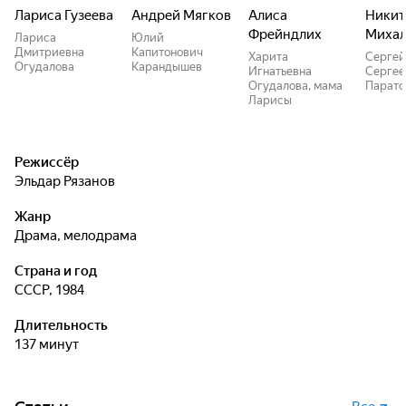
Лариса Гузеева
Андрей Мягков
Алиса
Никит
Фрейндлих
Михал
Лариса
Юлий
Дмитриевна
Капитонович
Харита
Сергей
Огудалова
Карандышев
Игнатьевна
Сергее
Огудалова, мама
Парато
Ларисы
Режиссёр
Эльдар Рязанов
Жанр
драма, мелодрама
Страна и год
СССР, 1984
Длительность
137 минут