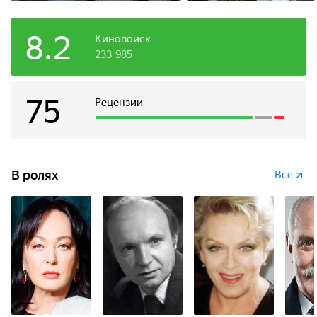
8.2
Кинопоиск
233 985
75
Рецензии
В ролях
Все