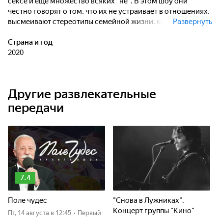
сексе и еще множество всяких "не". В этом шоу они
честно говорят о том, что их не устраивает в отношениях,
высмеивают стереотипы семейной жизни, которые
Развернуть
столетиями культивировались в нашем обществе,
откровенно заявляют о том, что быть хорошей матерью
Страна и год
вообще-то очень сложно, и о том, как важно в замужестве
2020
оставаться отдельной личностью со своими интересами.
Другие развлекательные
передачи
7.4
Поле чудес
"Снова в Лужниках".
Концерт группы "Кино"
пт, 14 августа
в 12:45
•
Первый