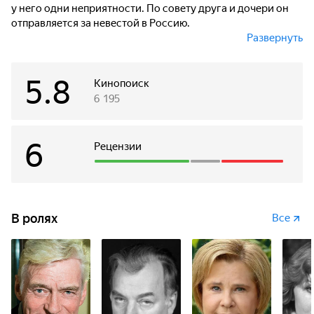
у него одни неприятности. По совету друга и дочери он
отправляется за невестой в Россию.
Развернуть
Остановившись у своего дяди, он приступает к
тщательным поискам: одна в первый же вечер легла с ним
5.8
в постель, другая оказалась воровкой, третья в Америку
Кинопоиск
не захотела, так как в Москве имела Мерседес и дом в
6 195
Переделкино... Кого же Сергей увезет в Америку?
6
Рецензии
В ролях
Все