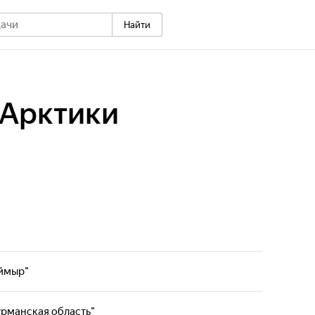
Найти
Арктики
аймыр"
фильм на нашем телеканале.
Мурманская область"