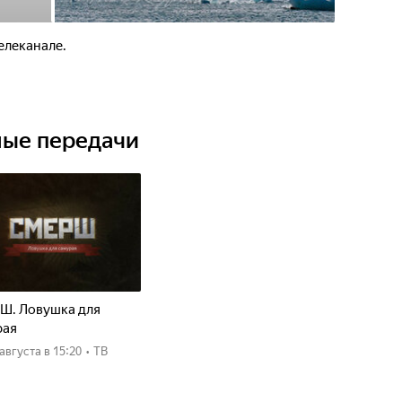
елеканале.
ные передачи
Ш. Ловушка для
рая
8 августа
в 15:20
•
ТВ