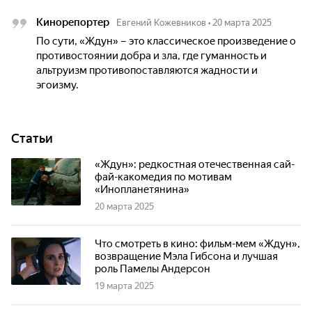
Кинорепортер
Евгений Кожевников
•
20 марта 2025
По сути, «Ждун» – это классическое произведение о
противостоянии добра и зла, где гуманность и
альтруизм противопоставляются жадности и
эгоизму.
Статьи
«Ждун»: редкостная отечественная сай-
фай-какомедия по мотивам
«Инопланетянина»
20 марта 2025
Что смотреть в кино: фильм-мем «Ждун»,
возвращение Мэла Гибсона и лучшая
роль Памелы Андерсон
19 марта 2025