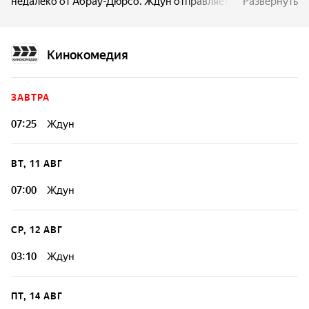
недалеко от Абрау-Дюрсо. Ждун отправляет сигнал
Развернуть
бедствия и начинает ждать помощи, но вот незадача — до
его планеты 5 световых лет и ждать пришлось бы долго.
К счастью, на помощь Ждуну приходит любознательный
Кинокомедия
мальчик Никита и вся его семья. Никите и семье
Семеновых предстоит помочь пришельцу
отремонтировать корабль, избежать козней местного
ЗАВТРА
афериста-бизнесмена, который страстно мечтает
завладеть инопланетными технологиями, и вернуться
07:25
Ждун
домой.
ВТ, 11 АВГ
07:00
Ждун
СР, 12 АВГ
03:10
Ждун
ПТ, 14 АВГ