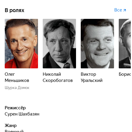
В ролях
Все
Олег
Николай
Виктор
Борис
Меньшиков
Скоробогатов
Уральский
Шурка Домок
Режиссёр
Сурен Шахбазян
Жанр
военный