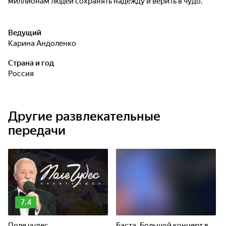
миллионам людей сохранять надежду и верить в чудо.
Ведущий
Карина Андоленко
Страна и год
Россия
Другие развлекательные
передачи
7.4
Поле чудес
Баста. Большой концерт в