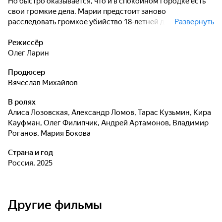
Но быстро оказывается, что и в спокойном городке есть
свои громкие дела. Марии предстоит заново
расследовать громкое убийство 18-летней давности, в
Развернуть
котором обвиняют только что вернувшегося в город
мужчину, Дмитрия Рыкова. Погружаясь в дело, Маша
Режиссёр
сталкивается с глухой стеной недоверия местных
Олег Ларин
жителей, застарелыми тайнами и интригами городской
Продюсер
элиты. Параллельно Машу мучают ночные кошмары,
Вячеслав Михайлов
странным образом переплетающиеся с расследованием.
Постепенно она понимает, что прошлое этого города
В ролях
гораздо мрачнее, чем казалось, и разгадка старого
Алиса Лозовская
,
Александр Ломов
,
Тарас Кузьмин
,
Кира
преступления может изменить не только судьбы
Кауфман
,
Олег Филипчик
,
Андрей Артамонов
,
Владимир
обвиняемых, но и её собственную жизнь.
Роганов
,
Мария Бокова
Страна и год
Россия, 2025
Другие фильмы