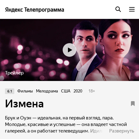
Трейлер
Фильмы
Мелодрама
США
2020
18
+
6.1
Измена
Брук и Оуэн — идеальная, на первый взгляд, пара.
Молодые, красивые и успешные — она владеет частной
галереей, а он работает телеведущим. Идиллию нарушает
Развернуть
появление чертовски соблазнительного художника