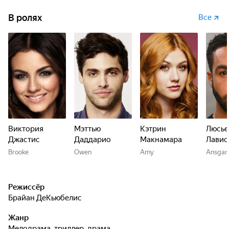
В ролях
Все
Виктория
Мэттью
Кэтрин
Люсье
Джастис
Даддарио
Макнамара
Лавис
Brooke
Owen
Amy
Ansgar
Режиссёр
Брайан ДеКьюбелис
Жанр
мелодрама, триллер, драма