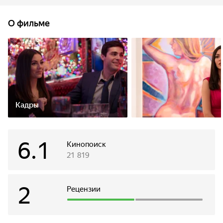
Ансгара, чьи откровенные картины предстоит продавать
Брук. Одна деловая поездка Брук и Ансгара в Париж
О фильме
может изменить всё: между ними нарастает сексуальное
напряжение, а оставшийся в Нью-Йорке Оуэн встречает
в баре свою молодую фанатку. Каждый из них
сталкивается с искушением, перед которым невозможно
устоять, но никто даже не догадывается о последствиях…
Кадры
6.1
Кинопоиск
21 819
2
Рецензии